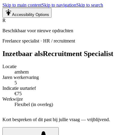
Skip to main content
Skip to navigation
Skip to search
Accessibility Options
R
Beschikbaar voor nieuwe opdrachten
Freelance specialist
·
HR / recruitment
Inzetbaar als
Recruitment Specialist
Locatie
arnhem
Jaren werkervaring
5
Indicatie uurtarief
€75
Werkwijze
Flexibel (in overleg)
Kort bespreken of dit past bij jullie vraag — vrijblijvend.