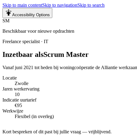
Skip to main content
Skip to navigation
Skip to search
Accessibility Options
SM
Beschikbaar voor nieuwe opdrachten
Freelance specialist
·
IT
Inzetbaar als
Scrum Master
Vanaf juni 2021 tot heden bij woningcoöperatie de Alliantie werkzaam 
Locatie
Zwolle
Jaren werkervaring
10
Indicatie uurtarief
€95
Werkwijze
Flexibel (in overleg)
Kort bespreken of dit past bij jullie vraag — vrijblijvend.