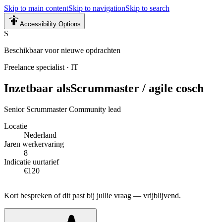
Skip to main content
Skip to navigation
Skip to search
Accessibility Options
S
Beschikbaar voor nieuwe opdrachten
Freelance specialist
·
IT
Inzetbaar als
Scrummaster / agile cosch
Senior Scrummaster Community lead
Locatie
Nederland
Jaren werkervaring
8
Indicatie uurtarief
€120
Kort bespreken of dit past bij jullie vraag — vrijblijvend.