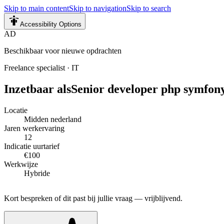
Skip to main content
Skip to navigation
Skip to search
Accessibility Options
AD
Beschikbaar voor nieuwe opdrachten
Freelance specialist
·
IT
Inzetbaar als
Senior developer php symfony
Locatie
Midden nederland
Jaren werkervaring
12
Indicatie uurtarief
€100
Werkwijze
Hybride
Kort bespreken of dit past bij jullie vraag — vrijblijvend.