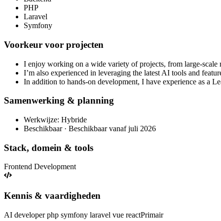
PHP
Laravel
Symfony
Voorkeur voor projecten
I enjoy working on a wide variety of projects, from large-scale r
I’m also experienced in leveraging the latest AI tools and featu
In addition to hands-on development, I have experience as a L
Samenwerking & planning
Werkwijze: Hybride
Beschikbaar · Beschikbaar vanaf juli 2026
Stack, domein & tools
Frontend Development
Kennis & vaardigheden
AI developer php symfony laravel vue react
Primair