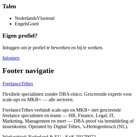
Talen
Nederlands
Vloeiend
Engels
Goed
Eigen profiel?
Inloggen om je profiel te bewerken en bij te werken.
Inloggen
Footer navigatie
FreelanceTribes
Flexibele specialisten zonder DBA-risico. Gescreende experts voor
scale-ups en MKB+ — alle sectoren.
FreelanceTribes verbindt scale-ups en MKB+ met gescreende
freelance specialisten en teams — HR, Finance, Legal, IT,
Marketing, Management en meer — DBA-proof via bemiddeling of
tussenkomst. Operated by Digital Tribes, 's-Hertogenbosch (NL).
Werkgebied: Nederland & EU
·
KvK 59170972