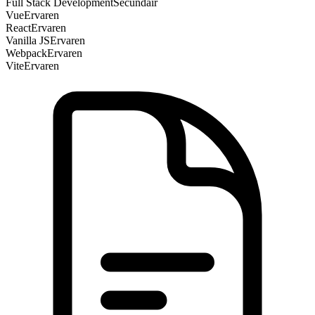
Full Stack Development
Secundair
Vue
Ervaren
React
Ervaren
Vanilla JS
Ervaren
Webpack
Ervaren
Vite
Ervaren