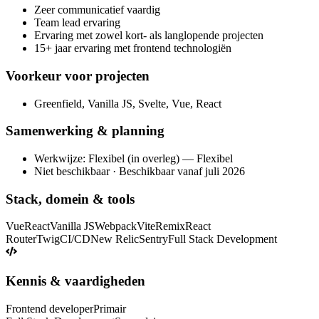
Zeer communicatief vaardig
Team lead ervaring
Ervaring met zowel kort- als langlopende projecten
15+ jaar ervaring met frontend technologiën
Voorkeur voor projecten
Greenfield, Vanilla JS, Svelte, Vue, React
Samenwerking & planning
Werkwijze: Flexibel (in overleg) — Flexibel
Niet beschikbaar · Beschikbaar vanaf juli 2026
Stack, domein & tools
Vue
React
Vanilla JS
Webpack
Vite
Remix
React
Router
Twig
CI/CD
New Relic
Sentry
Full Stack Development
Kennis & vaardigheden
Frontend developer
Primair