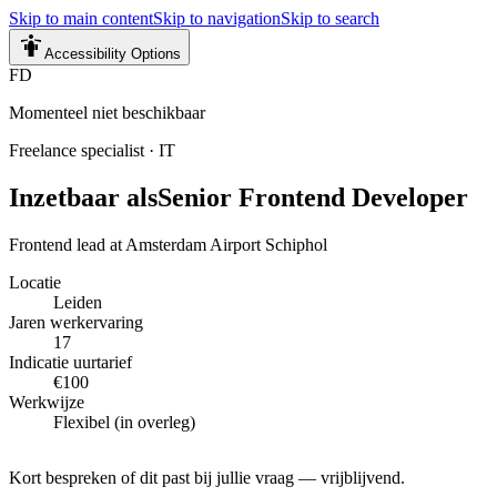
Skip to main content
Skip to navigation
Skip to search
Accessibility Options
FD
Momenteel niet beschikbaar
Freelance specialist
·
IT
Inzetbaar als
Senior Frontend Developer
Frontend lead at Amsterdam Airport Schiphol
Locatie
Leiden
Jaren werkervaring
17
Indicatie uurtarief
€100
Werkwijze
Flexibel (in overleg)
Kort bespreken of dit past bij jullie vraag — vrijblijvend.