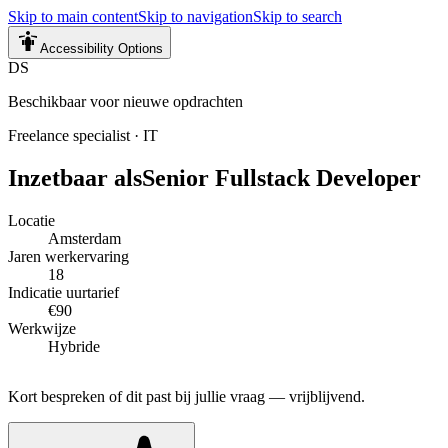
Skip to main content
Skip to navigation
Skip to search
Accessibility Options
DS
Beschikbaar voor nieuwe opdrachten
Freelance specialist
·
IT
Inzetbaar als
Senior Fullstack Developer
Locatie
Amsterdam
Jaren werkervaring
18
Indicatie uurtarief
€90
Werkwijze
Hybride
Kort bespreken of dit past bij jullie vraag — vrijblijvend.