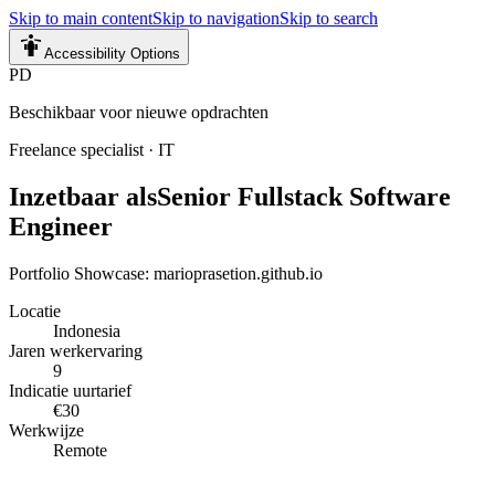
Skip to main content
Skip to navigation
Skip to search
Accessibility Options
PD
Beschikbaar voor nieuwe opdrachten
Freelance specialist
·
IT
Inzetbaar als
Senior Fullstack Software
Engineer
Portfolio Showcase: marioprasetion.github.io
Locatie
Indonesia
Jaren werkervaring
9
Indicatie uurtarief
€30
Werkwijze
Remote