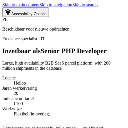
Skip to main content
Skip to navigation
Skip to search
Accessibility Options
PL
Beschikbaar voor nieuwe opdrachten
Freelance specialist
·
IT
Inzetbaar als
Senior PHP Developer
Large, high availability B2B SaaS parcel platform, with 200+
million shipments in the database
Locatie
Heiloo
Jaren werkervaring
20
Indicatie uurtarief
€100
Werkwijze
Flexibel (in overleg)