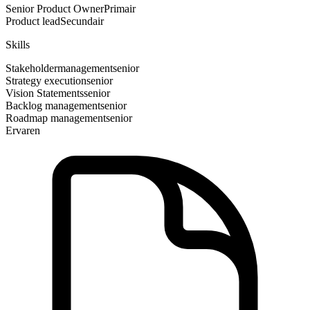
Senior Product Owner
Primair
Product lead
Secundair
Skills
Stakeholdermanagement
senior
Strategy execution
senior
Vision Statements
senior
Backlog management
senior
Roadmap management
senior
Ervaren