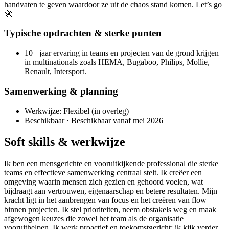
handvaten te geven waardoor ze uit de chaos stand komen. Let’s go
🚀
Typische opdrachten & sterke punten
10+ jaar ervaring in teams en projecten van de grond krijgen
in multinationals zoals HEMA, Bugaboo, Philips, Mollie,
Renault, Intersport.
Samenwerking & planning
Werkwijze: Flexibel (in overleg)
Beschikbaar · Beschikbaar vanaf mei 2026
Soft skills & werkwijze
Ik ben een mensgerichte en vooruitkijkende professional die sterke
teams en effectieve samenwerking centraal stelt. Ik creëer een
omgeving waarin mensen zich gezien en gehoord voelen, wat
bijdraagt aan vertrouwen, eigenaarschap en betere resultaten. Mijn
kracht ligt in het aanbrengen van focus en het creëren van flow
binnen projecten. Ik stel prioriteiten, neem obstakels weg en maak
afgewogen keuzes die zowel het team als de organisatie
vooruithelpen. Ik werk proactief en toekomstgericht: ik kijk verder