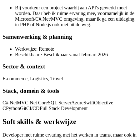
Bij voorkeur een project waarbij aan API's gewerkt moet
worden. Daar heb ik ruime ervaring mee, voornamelijk in de
Microsoft/C#.Net/MVC omgeving, maar ik ga een uitdaging
in PHP of Node.js ook niet uit de weg.
Samenwerking & planning
Werkwijze: Remote
Beschikbaar · Beschikbaar vanaf februari 2026
Sector & context
E-commerce, Logistics, Travel
Stack, domein & tools
C#.Net
MVC
.Net Core
SQL Server
Azure
Swift
Objective
C
Python
Git
CI/CD
Full Stack Development
Soft skills & werkwijze
Developer met ruime ervaring met het werken in teams, maar ook in