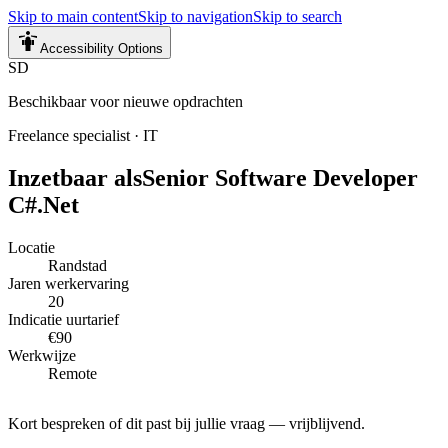
Skip to main content
Skip to navigation
Skip to search
Accessibility Options
SD
Beschikbaar voor nieuwe opdrachten
Freelance specialist
·
IT
Inzetbaar als
Senior Software Developer
C#.Net
Locatie
Randstad
Jaren werkervaring
20
Indicatie uurtarief
€90
Werkwijze
Remote
Kort bespreken of dit past bij jullie vraag — vrijblijvend.