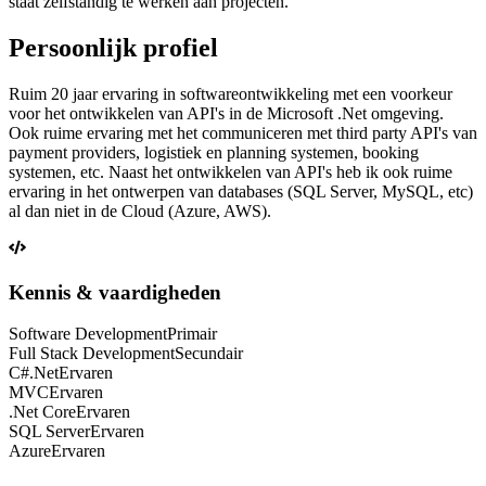
staat zelfstandig te werken aan projecten.
Persoonlijk profiel
Ruim 20 jaar ervaring in softwareontwikkeling met een voorkeur
voor het ontwikkelen van API's in de Microsoft .Net omgeving.
Ook ruime ervaring met het communiceren met third party API's van
payment providers, logistiek en planning systemen, booking
systemen, etc. Naast het ontwikkelen van API's heb ik ook ruime
ervaring in het ontwerpen van databases (SQL Server, MySQL, etc)
al dan niet in de Cloud (Azure, AWS).
Kennis & vaardigheden
Software Development
Primair
Full Stack Development
Secundair
C#.Net
Ervaren
MVC
Ervaren
.Net Core
Ervaren
SQL Server
Ervaren
Azure
Ervaren