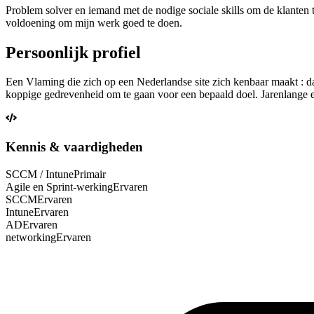
Problem solver en iemand met de nodige sociale skills om de klanten t
voldoening om mijn werk goed te doen.
Persoonlijk profiel
Een Vlaming die zich op een Nederlandse site zich kenbaar maakt : da
koppige gedrevenheid om te gaan voor een bepaald doel. Jarenlange erv
Kennis & vaardigheden
SCCM / Intune
Primair
Agile en Sprint-werking
Ervaren
SCCM
Ervaren
Intune
Ervaren
AD
Ervaren
networking
Ervaren