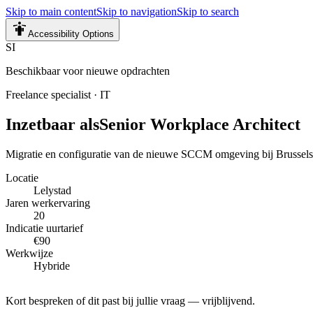
Skip to main content
Skip to navigation
Skip to search
Accessibility Options
SI
Beschikbaar voor nieuwe opdrachten
Freelance specialist
·
IT
Inzetbaar als
Senior Workplace Architect
Migratie en configuratie van de nieuwe SCCM omgeving bij Brussels 
Locatie
Lelystad
Jaren werkervaring
20
Indicatie uurtarief
€90
Werkwijze
Hybride
Kort bespreken of dit past bij jullie vraag — vrijblijvend.