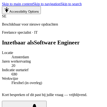
Skip to main content
Skip to navigation
Skip to search
Accessibility Options
SE
Beschikbaar voor nieuwe opdrachten
Freelance specialist
·
IT
Inzetbaar als
Software Engineer
Locatie
Amsterdam
Jaren werkervaring
20
Indicatie uurtarief
€80
Werkwijze
Flexibel (in overleg)
Kort bespreken of dit past bij jullie vraag — vrijblijvend.