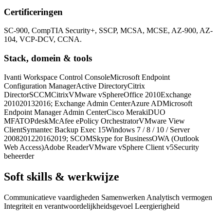
Certificeringen
SC-900, CompTIA Security+, SSCP, MCSA, MCSE, AZ-900, AZ-
104, VCP-DCV, CCNA.
Stack, domein & tools
Ivanti Workspace Control Console
Microsoft Endpoint
Configuration Manager
Active Directory
Citrix
Director
SCCM
Citrix
VMware vSphere
Office 2010
Exchange
2010
2013
2016; Exchange Admin Center
Azure AD
Microsoft
Endpoint Manager Admin Center
Cisco Meraki
DUO
MFA
TOPdesk
McAfee ePolicy Orchestrator
VMware View
Client
Symantec Backup Exec 15
Windows 7 / 8 / 10 / Server
2008
2012
2016
2019; SCOM
Skype for Business
OWA (Outlook
Web Access)
Adobe Reader
VMware vSphere Client v5
Security
beheerder
Soft skills & werkwijze
Communicatieve vaardigheden Samenwerken Analytisch vermogen
Integriteit en verantwoordelijkheidsgevoel Leergierigheid