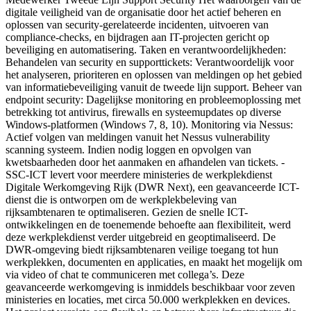
digitale veiligheid van de organisatie door het actief beheren en
oplossen van security-gerelateerde incidenten, uitvoeren van
compliance-checks, en bijdragen aan IT-projecten gericht op
beveiliging en automatisering. Taken en verantwoordelijkheden:
Behandelen van security en supporttickets: Verantwoordelijk voor
het analyseren, prioriteren en oplossen van meldingen op het gebied
van informatiebeveiliging vanuit de tweede lijn support. Beheer van
endpoint security: Dagelijkse monitoring en probleemoplossing met
betrekking tot antivirus, firewalls en systeemupdates op diverse
Windows-platformen (Windows 7, 8, 10). Monitoring via Nessus:
Actief volgen van meldingen vanuit het Nessus vulnerability
scanning systeem. Indien nodig loggen en opvolgen van
kwetsbaarheden door het aanmaken en afhandelen van tickets. -
SSC-ICT levert voor meerdere ministeries de werkplekdienst
Digitale Werkomgeving Rijk (DWR Next), een geavanceerde ICT-
dienst die is ontworpen om de werkplekbeleving van
rijksambtenaren te optimaliseren. Gezien de snelle ICT-
ontwikkelingen en de toenemende behoefte aan flexibiliteit, werd
deze werkplekdienst verder uitgebreid en geoptimaliseerd. De
DWR-omgeving biedt rijksambtenaren veilige toegang tot hun
werkplekken, documenten en applicaties, en maakt het mogelijk om
via video of chat te communiceren met collega’s. Deze
geavanceerde werkomgeving is inmiddels beschikbaar voor zeven
ministeries en locaties, met circa 50.000 werkplekken en devices.