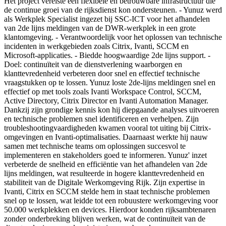
Het project vereiste een flexibele en betrouwbare infrastructuur die
de continue groei van de rijksdienst kon ondersteunen. - Yunuz werd
als Werkplek Specialist ingezet bij SSC-ICT voor het afhandelen
van 2de lijns meldingen van de DWR-werkplek in een grote
klantomgeving. - Verantwoordelijk voor het oplossen van technische
incidenten in werkgebieden zoals Citrix, Ivanti, SCCM en
Microsoft-applicaties. - Biedde hoogwaardige 2de lijns support. -
Doel: continuïteit van de dienstverlening waarborgen en
klanttevredenheid verbeteren door snel en effectief technische
vraagstukken op te lossen. Yunuz loste 2de-lijns meldingen snel en
effectief op met tools zoals Ivanti Workspace Control, SCCM,
Active Directory, Citrix Director en Ivanti Automation Manager.
Dankzij zijn grondige kennis kon hij diepgaande analyses uitvoeren
en technische problemen snel identificeren en verhelpen. Zijn
troubleshootingvaardigheden kwamen vooral tot uiting bij Citrix-
omgevingen en Ivanti-optimalisaties. Daarnaast werkte hij nauw
samen met technische teams om oplossingen succesvol te
implementeren en stakeholders goed te informeren. Yunuz' inzet
verbeterde de snelheid en efficiëntie van het afhandelen van 2de
lijns meldingen, wat resulteerde in hogere klanttevredenheid en
stabiliteit van de Digitale Werkomgeving Rijk. Zijn expertise in
Ivanti, Citrix en SCCM stelde hem in staat technische problemen
snel op te lossen, wat leidde tot een robuustere werkomgeving voor
50.000 werkplekken en devices. Hierdoor konden rijksambtenaren
zonder onderbreking blijven werken, wat de continuïteit van de