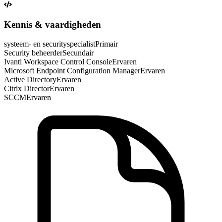
Kennis & vaardigheden
systeem- en securityspecialist
Primair
Security beheerder
Secundair
Ivanti Workspace Control Console
Ervaren
Microsoft Endpoint Configuration Manager
Ervaren
Active Directory
Ervaren
Citrix Director
Ervaren
SCCM
Ervaren