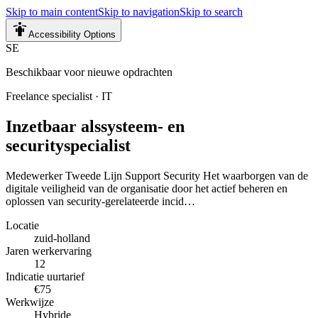
Skip to main content
Skip to navigation
Skip to search
Accessibility Options
SE
Beschikbaar voor nieuwe opdrachten
Freelance specialist
·
IT
Inzetbaar als
systeem- en
securityspecialist
Medewerker Tweede Lijn Support Security Het waarborgen van de
digitale veiligheid van de organisatie door het actief beheren en
oplossen van security-gerelateerde incid…
Locatie
zuid-holland
Jaren werkervaring
12
Indicatie uurtarief
€75
Werkwijze
Hybride