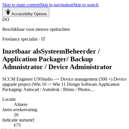
Skip to main content
Skip to navigation
Skip to search
Accessibility Options
DO
Beschikbaar voor nieuwe opdrachten
Freelance specialist
·
IT
Inzetbaar als
SysteemBeheerder /
Application Packager/ Backup
Admnistrator / Device Administrator
SCCM Engineer UNStudio --> Device management (500 +) Device
upgrade project (Win 10 -> Win 11 Design Software Application
Packaging: Autocad / Autodesk / Rhino / Photos…
Locatie
Almere
Jaren werkervaring
20
Indicatie uurtarief
€75