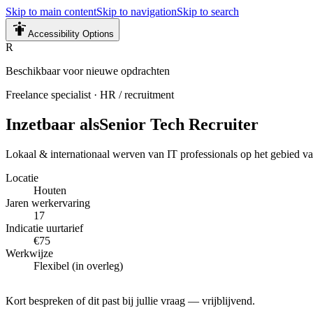
Skip to main content
Skip to navigation
Skip to search
Accessibility Options
R
Beschikbaar voor nieuwe opdrachten
Freelance specialist
·
HR / recruitment
Inzetbaar als
Senior Tech Recruiter
Lokaal & internationaal werven van IT professionals op het gebied
Locatie
Houten
Jaren werkervaring
17
Indicatie uurtarief
€75
Werkwijze
Flexibel (in overleg)
Kort bespreken of dit past bij jullie vraag — vrijblijvend.