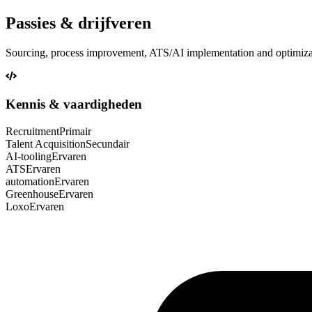
Passies & drijfveren
Sourcing, process improvement, ATS/AI implementation and optimizat
Kennis & vaardigheden
Recruitment
Primair
Talent Acquisition
Secundair
AI-tooling
Ervaren
ATS
Ervaren
automation
Ervaren
Greenhouse
Ervaren
Loxo
Ervaren