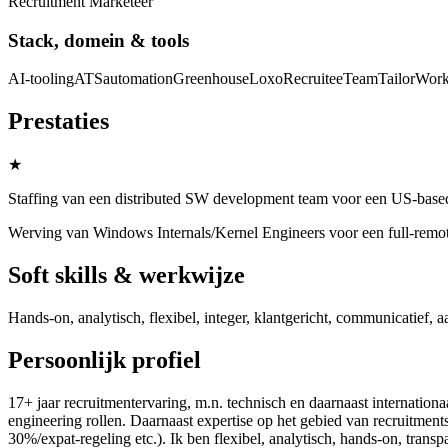
Recruitment Marketeer
Stack, domein & tools
AI-tooling
ATS
automation
Greenhouse
Loxo
Recruitee
TeamTailor
Work
Prestaties
★
Staffing van een distributed SW development team voor een US-based
Werving van Windows Internals/Kernel Engineers voor een full-remot
Soft skills & werkwijze
Hands-on, analytisch, flexibel, integer, klantgericht, communicatief,
Persoonlijk profiel
17+ jaar recruitmentervaring, m.n. technisch en daarnaast internationa
engineering rollen. Daarnaast expertise op het gebied van recruitmen
30%/expat-regeling etc.). Ik ben flexibel, analytisch, hands-on, tran