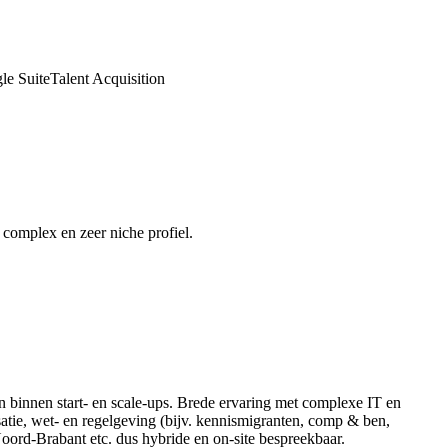
le Suite
Talent Acquisition
complex en zeer niche profiel.
 en binnen start- en scale-ups. Brede ervaring met complexe IT en
satie, wet- en regelgeving (bijv. kennismigranten, comp & ben,
Noord-Brabant etc. dus hybride en on-site bespreekbaar.