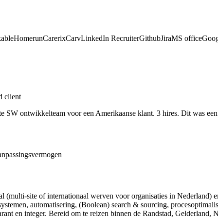
able
Homerun
Carerix
Carv
LinkedIn Recruiter
Github
Jira
MS office
Goog
 client
e SW ontwikkelteam voor een Amerikaanse klant. 3 hires. Dit was een 
 aanpassingsvermogen
al (multi-site of internationaal werven voor organisaties in Nederland)
tsystemen, automatisering, (Boolean) search & sourcing, procesoptimali
sparant en integer. Bereid om te reizen binnen de Randstad, Gelderland, 