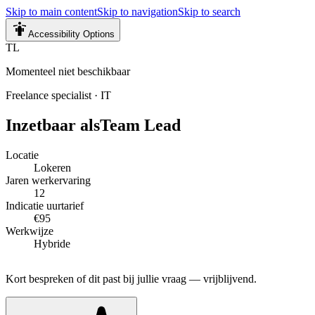
Skip to main content
Skip to navigation
Skip to search
Accessibility Options
TL
Momenteel niet beschikbaar
Freelance specialist
·
IT
Inzetbaar als
Team Lead
Locatie
Lokeren
Jaren werkervaring
12
Indicatie uurtarief
€95
Werkwijze
Hybride
Kort bespreken of dit past bij jullie vraag — vrijblijvend.