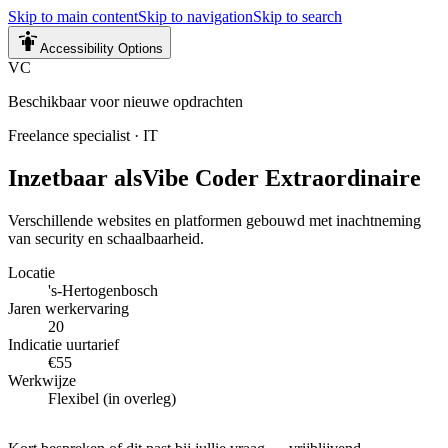
Skip to main content
Skip to navigation
Skip to search
Accessibility Options
VC
Beschikbaar voor nieuwe opdrachten
Freelance specialist
·
IT
Inzetbaar als
Vibe Coder Extraordinaire
Verschillende websites en platformen gebouwd met inachtneming
van security en schaalbaarheid.
Locatie
's-Hertogenbosch
Jaren werkervaring
20
Indicatie uurtarief
€55
Werkwijze
Flexibel (in overleg)