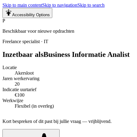
Skip to main content
Skip to navigation
Skip to search
Accessibility Options
P
Beschikbaar voor nieuwe opdrachten
Freelance specialist
·
IT
Inzetbaar als
Business Informatie Analist
Locatie
Akersloot
Jaren werkervaring
20
Indicatie uurtarief
€100
Werkwijze
Flexibel (in overleg)
Kort bespreken of dit past bij jullie vraag — vrijblijvend.