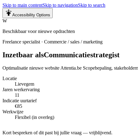
Skip to main content
Skip to navigation
Skip to search
Accessibility Options
W
Beschikbaar voor nieuwe opdrachten
Freelance specialist
·
Commercie / sales / marketing
Inzetbaar als
Communicatiestrategist
Optimalisatie nieuwe website Attentia.be Scopebepaling, stakehold
Locatie
Lievegem
Jaren werkervaring
11
Indicatie uurtarief
€85
Werkwijze
Flexibel (in overleg)
Kort bespreken of dit past bij jullie vraag — vrijblijvend.