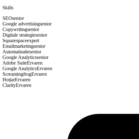
Skills
SEO
senior
Google advertising
senior
Copywriting
senior
Digitale strategie
senior
Squarespace
expert
Emailmarketing
senior
Automatisatie
senior
Google Analytics
senior
Adobe Suite
Ervaren
Google Analytics
Ervaren
Screamingfrog
Ervaren
Hotjar
Ervaren
Clarity
Ervaren