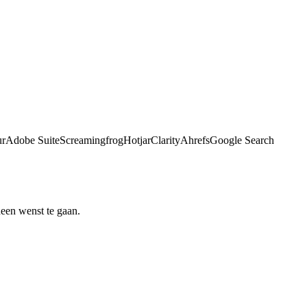
ur
Adobe Suite
Screamingfrog
Hotjar
Clarity
Ahrefs
Google Search
heen wenst te gaan.