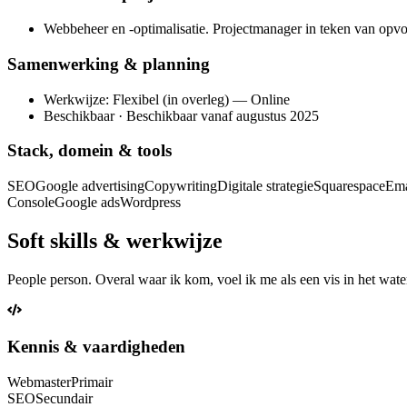
Webbeheer en -optimalisatie. Projectmanager in teken van opv
Samenwerking & planning
Werkwijze: Flexibel (in overleg) — Online
Beschikbaar · Beschikbaar vanaf augustus 2025
Stack, domein & tools
SEO
Google advertising
Copywriting
Digitale strategie
Squarespace
Ema
Console
Google ads
Wordpress
Soft skills & werkwijze
People person. Overal waar ik kom, voel ik me als een vis in het wate
Kennis & vaardigheden
Webmaster
Primair
SEO
Secundair