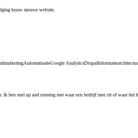
olging bouw nieuwe website.
ilmarketing
Automatisatie
Google Analytics
Drupal
Informatiearchitectu
r. Ik ben snel up and running met waar een bedrijf mee zit of waar het 