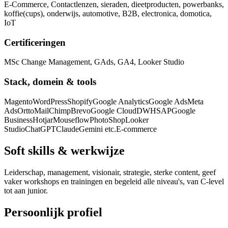
E-Commerce, Contactlenzen, sieraden, dieetproducten, powerbanks,
koffie(cups), onderwijs, automotive, B2B, electronica, domotica,
IoT
Certificeringen
MSc Change Management, GAds, GA4, Looker Studio
Stack, domein & tools
Magento
WordPress
Shopify
Google Analytics
Google Ads
Meta
Ads
Ortto
MailChimp
Brevo
Google Cloud
DWH
SAP
Google
Business
Hotjar
Mouseflow
PhotoShop
Looker
Studio
ChatGPT
Claude
Gemini etc.
E-commerce
Soft skills & werkwijze
Leiderschap, management, visionair, strategie, sterke content, geef
vaker workshops en trainingen en begeleid alle niveau's, van C-level
tot aan junior.
Persoonlijk profiel