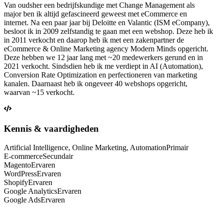
Van oudsher een bedrijfskundige met Change Management als
major ben ik altijd gefascineerd geweest met eCommerce en
internet. Na een paar jaar bij Deloitte en Valantic (ISM eCompany),
besloot ik in 2009 zelfstandig te gaan met een webshop. Deze heb ik
in 2011 verkocht en daarop heb ik met een zakenpartner de
eCommerce & Online Marketing agency Modern Minds opgericht.
Deze hebben we 12 jaar lang met ~20 medewerkers gerund en in
2021 verkocht. Sindsdien heb ik me verdiept in AI (Automation),
Conversion Rate Optimization en perfectioneren van marketing
kanalen. Daarnaast heb ik ongeveer 40 webshops opgericht,
waarvan ~15 verkocht.
Kennis & vaardigheden
Artificial Intelligence, Online Marketing, Automation
Primair
E-commerce
Secundair
Magento
Ervaren
WordPress
Ervaren
Shopify
Ervaren
Google Analytics
Ervaren
Google Ads
Ervaren