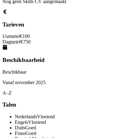
Nog geen Skills CV aangemaakt
Tarieven
Uurtarief
€
100
Dagtarief
€
750
Beschikbaarheid
Beschikbaar
Vanaf
november 2025
A–Z
Talen
Nederlands
Vloeiend
Engels
Vloeiend
Duits
Goed
Frans
Goed