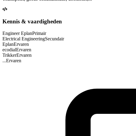
Kennis & vaardigheden
Engineer Eplan
Primair
Electrical Engineering
Secundair
Eplan
Ervaren
ecodial
Ervaren
Trikker
Ervaren
...
Ervaren