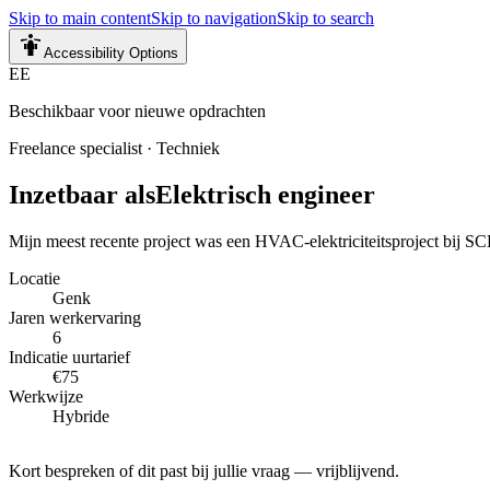
Skip to main content
Skip to navigation
Skip to search
Accessibility Options
EE
Beschikbaar voor nieuwe opdrachten
Freelance specialist
·
Techniek
Inzetbaar als
Elektrisch engineer
Mijn meest recente project was een HVAC-elektriciteitsproject bij 
Locatie
Genk
Jaren werkervaring
6
Indicatie uurtarief
€75
Werkwijze
Hybride
Kort bespreken of dit past bij jullie vraag — vrijblijvend.