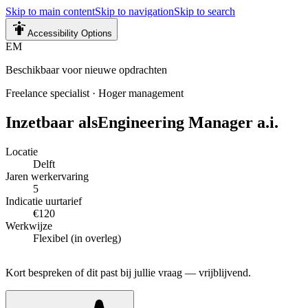
Skip to main content
Skip to navigation
Skip to search
Accessibility Options
EM
Beschikbaar voor nieuwe opdrachten
Freelance specialist
·
Hoger management
Inzetbaar als
Engineering Manager a.i.
Locatie
Delft
Jaren werkervaring
5
Indicatie uurtarief
€120
Werkwijze
Flexibel (in overleg)
Kort bespreken of dit past bij jullie vraag — vrijblijvend.