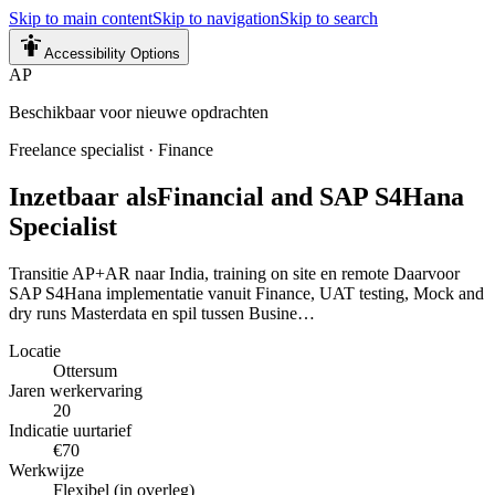
Skip to main content
Skip to navigation
Skip to search
Accessibility Options
AP
Beschikbaar voor nieuwe opdrachten
Freelance specialist
·
Finance
Inzetbaar als
Financial and SAP S4Hana
Specialist
Transitie AP+AR naar India, training on site en remote Daarvoor
SAP S4Hana implementatie vanuit Finance, UAT testing, Mock and
dry runs Masterdata en spil tussen Busine…
Locatie
Ottersum
Jaren werkervaring
20
Indicatie uurtarief
€70
Werkwijze
Flexibel (in overleg)