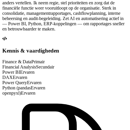
anders vertellen. Ik neem regie, stel prioriteiten en zorg dat de
financiële functie weer vooruitloopt op de organisatie. Sterk in
consolidatie, managementrapportages, cashflowplanning, interne
beheersing en audit-begeleiding. Zet AI en automatisering actief in
— Power BI, Python, ERP-koppelingen — om rapportages sneller
en betrouwbaarder te maken.
Kennis & vaardigheden
Finance & Data
Primair
Financial Analysis
Secundair
Power BI
Ervaren
DAX
Ervaren
Power Query
Ervaren
Python (pandas
Ervaren
openpyxl)
Ervaren