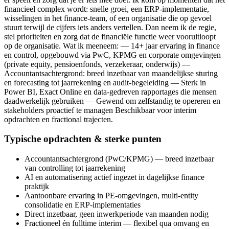
financieel complex wordt: snelle groei, een ERP-implementatie,
wisselingen in het finance-team, of een organisatie die op gevoel
stuurt terwijl de cijfers iets anders vertellen. Dan neem ik de regie,
stel prioriteiten en zorg dat de financiële functie weer vooruitloopt
op de organisatie. Wat ik meeneem: — 14+ jaar ervaring in finance
en control, opgebouwd via PwC, KPMG en corporate omgevingen
(private equity, pensioenfonds, verzekeraar, onderwijs) —
Accountantsachtergrond: breed inzetbaar van maandelijkse sturing
en forecasting tot jaarrekening en audit-begeleiding — Sterk in
Power BI, Exact Online en data-gedreven rapportages die mensen
daadwerkelijk gebruiken — Gewend om zelfstandig te opereren en
stakeholders proactief te managen Beschikbaar voor interim
opdrachten en fractional trajecten.
Typische opdrachten & sterke punten
Accountantsachtergrond (PwC/KPMG) — breed inzetbaar
van controlling tot jaarrekening
AI en automatisering actief ingezet in dagelijkse finance
praktijk
Aantoonbare ervaring in PE-omgevingen, multi-entity
consolidatie en ERP-implementaties
Direct inzetbaar, geen inwerkperiode van maanden nodig
Fractioneel én fulltime interim — flexibel qua omvang en