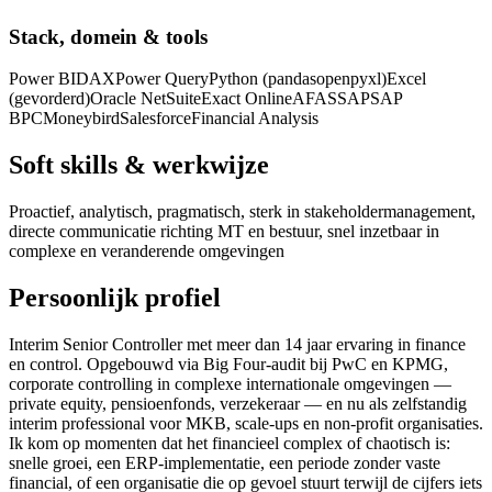
Stack, domein & tools
Power BI
DAX
Power Query
Python (pandas
openpyxl)
Excel
(gevorderd)
Oracle NetSuite
Exact Online
AFAS
SAP
SAP
BPC
Moneybird
Salesforce
Financial Analysis
Soft skills & werkwijze
Proactief, analytisch, pragmatisch, sterk in stakeholdermanagement,
directe communicatie richting MT en bestuur, snel inzetbaar in
complexe en veranderende omgevingen
Persoonlijk profiel
Interim Senior Controller met meer dan 14 jaar ervaring in finance
en control. Opgebouwd via Big Four-audit bij PwC en KPMG,
corporate controlling in complexe internationale omgevingen —
private equity, pensioenfonds, verzekeraar — en nu als zelfstandig
interim professional voor MKB, scale-ups en non-profit organisaties.
Ik kom op momenten dat het financieel complex of chaotisch is:
snelle groei, een ERP-implementatie, een periode zonder vaste
financial, of een organisatie die op gevoel stuurt terwijl de cijfers iets