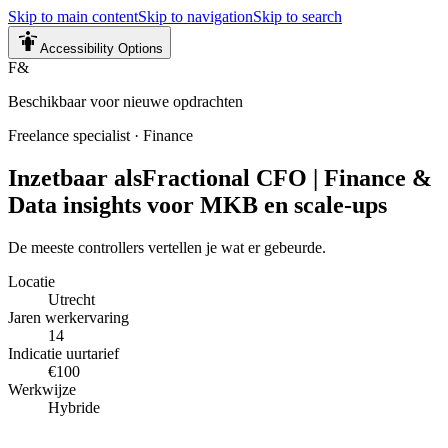
Skip to main content
Skip to navigation
Skip to search
Accessibility Options
F&
Beschikbaar voor nieuwe opdrachten
Freelance specialist
·
Finance
Inzetbaar als
Fractional CFO | Finance &
Data insights voor MKB en scale-ups
De meeste controllers vertellen je wat er gebeurde.
Locatie
Utrecht
Jaren werkervaring
14
Indicatie uurtarief
€100
Werkwijze
Hybride