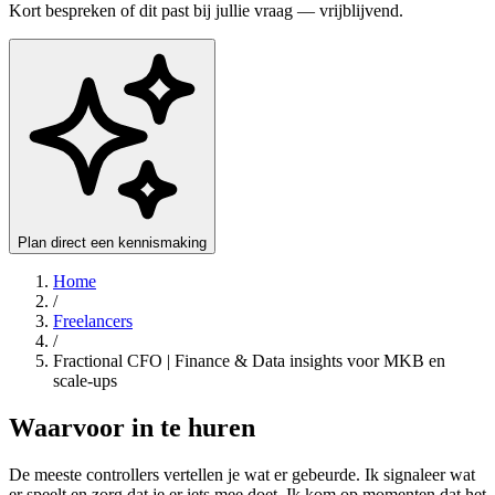
Kort bespreken of dit past bij jullie vraag — vrijblijvend.
Plan direct een kennismaking
Home
/
Freelancers
/
Fractional CFO | Finance & Data insights voor MKB en
scale-ups
Waarvoor in te huren
De meeste controllers vertellen je wat er gebeurde. Ik signaleer wat
er speelt en zorg dat je er iets mee doet. Ik kom op momenten dat het