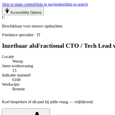
Skip to main content
Skip to navigation
Skip to search
Accessibility Options
C
Beschikbaar voor nieuwe opdrachten
Freelance specialist
·
IT
Inzetbaar als
Fractional CTO / Tech Lead 
Locatie
Weesp
Jaren werkervaring
15
Indicatie uurtarief
€100
Werkwijze
Remote
Kort bespreken of dit past bij jullie vraag — vrijblijvend.