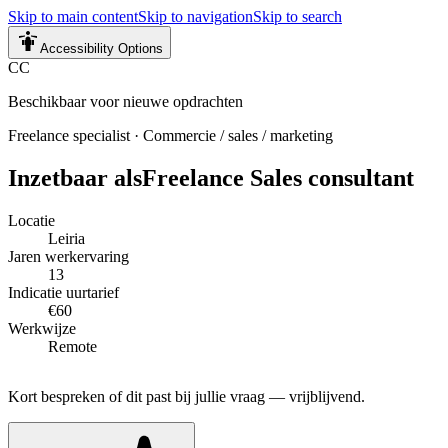
Skip to main content
Skip to navigation
Skip to search
Accessibility Options
CC
Beschikbaar voor nieuwe opdrachten
Freelance specialist
·
Commercie / sales / marketing
Inzetbaar als
Freelance Sales consultant
Locatie
Leiria
Jaren werkervaring
13
Indicatie uurtarief
€60
Werkwijze
Remote
Kort bespreken of dit past bij jullie vraag — vrijblijvend.