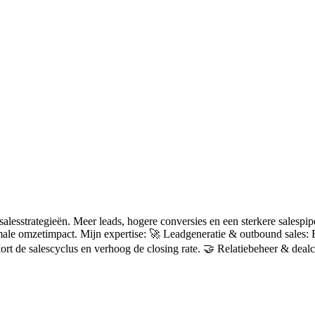
alesstrategieën. Meer leads, hogere conversies en een sterkere salespipe
male omzetimpact. Mijn expertise: 🚀 Leadgeneratie & outbound sales: 
kort de salescyclus en verhoog de closing rate. 🤝 Relatiebeheer & dea