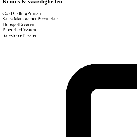
Kennis & vaardigheden
Cold Calling
Primair
Sales Management
Secundair
Hubspot
Ervaren
Pipedrive
Ervaren
Salesforce
Ervaren