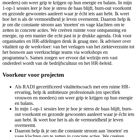
moeders) om weer grip te krijgen op hun energie en balans. In mijn
1-op-1 sessies leer je hoe je stress de baas blijft, burn-out voorkomt
en gezonde gewoontes aanleert waar je écht iets aan hebt. Ik weet
hoe het is als de vermoeidheid je leven overneemt. Daarom help ik
je om die constante stroom aan 'moeten' en vage klachten om te
zetten in concrete acties. We creëren ruimte voor ontspanning en
energie, op een manier die echt past in je drukke agenda. Ook voor
organisaties en HR-afdelingen denk ik graag mee. Ik adviseer over
vitaliteit op de werkvloer: van het verlagen van het ziekteverzuim tot
het bouwen aan veerkrachtige teams via workshops en
programma’s. Samen zorgen we ervoor dat welzijn een vast
onderdeel wordt van de bedrijfscultuur en het HR-beleid.
Voorkeur voor projecten
Als RADI gecertificeerd vitaliteitscoach met een ruime HR-
ervaring, help ik ambitieuze professionals (en specifiek
vrouwen en moeders) om weer grip te krijgen op hun energie
en balans.
In mijn 1-op-1 sessies leer je hoe je stress de baas blijft, burn-
out voorkomt en gezonde gewoontes aanleert waar je écht iets
aan hebt. Ik weet hoe het is als de vermoeidheid je leven
overneemt.
Daarom help ik je om die constante stroom aan 'moeten' en
vage klachten om te zetten in concrete acties. We creëren