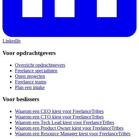
LinkedIn
Voor opdrachtgevers
Overzicht opdrachtgevers
Freelance specialisten
Open projecten
Freelance teams
Plan een intake
Voor beslissers
Waarom een CEO kiest voor FreelanceTribes
Waarom een CTO kiest voor FreelanceTribes
Waarom een Tech Lead kiest voor FreelanceTribes
Waarom een Product Owner kiest voor FreelanceTribes
Waarom een Resource Manager kiest voor FreelanceTribes