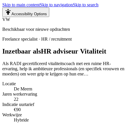
Skip to main content
Skip to navigation
Skip to search
Accessibility Options
VW
Beschikbaar voor nieuwe opdrachten
Freelance specialist
·
HR / recruitment
Inzetbaar als
HR adviseur Vitaliteit
Als RADI gecertificeerd vitaliteitscoach met een ruime HR-
ervaring, help ik ambitieuze professionals (en specifiek vrouwen en
moeders) om weer grip te krijgen op hun ene…
Locatie
De Meern
Jaren werkervaring
22
Indicatie uurtarief
€90
Werkwijze
Hybride