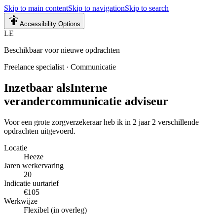
Skip to main content
Skip to navigation
Skip to search
Accessibility Options
LE
Beschikbaar voor nieuwe opdrachten
Freelance specialist
·
Communicatie
Inzetbaar als
Interne
verandercommunicatie adviseur
Voor een grote zorgverzekeraar heb ik in 2 jaar 2 verschillende
opdrachten uitgevoerd.
Locatie
Heeze
Jaren werkervaring
20
Indicatie uurtarief
€105
Werkwijze
Flexibel (in overleg)