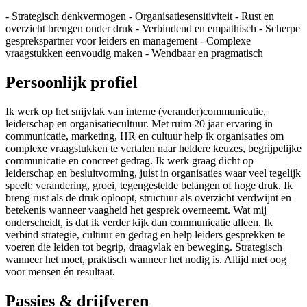
- Strategisch denkvermogen - Organisatiesensitiviteit - Rust en
overzicht brengen onder druk - Verbindend en empathisch - Scherpe
gesprekspartner voor leiders en management - Complexe
vraagstukken eenvoudig maken - Wendbaar en pragmatisch
Persoonlijk profiel
Ik werk op het snijvlak van interne (verander)communicatie,
leiderschap en organisatiecultuur. Met ruim 20 jaar ervaring in
communicatie, marketing, HR en cultuur help ik organisaties om
complexe vraagstukken te vertalen naar heldere keuzes, begrijpelijke
communicatie en concreet gedrag. Ik werk graag dicht op
leiderschap en besluitvorming, juist in organisaties waar veel tegelijk
speelt: verandering, groei, tegengestelde belangen of hoge druk. Ik
breng rust als de druk oploopt, structuur als overzicht verdwijnt en
betekenis wanneer vaagheid het gesprek overneemt. Wat mij
onderscheidt, is dat ik verder kijk dan communicatie alleen. Ik
verbind strategie, cultuur en gedrag en help leiders gesprekken te
voeren die leiden tot begrip, draagvlak en beweging. Strategisch
wanneer het moet, praktisch wanneer het nodig is. Altijd met oog
voor mensen én resultaat.
Passies & drijfveren