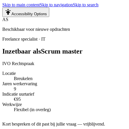
Skip to main content
Skip to navigation
Skip to search
Accessibility Options
AS
Beschikbaar voor nieuwe opdrachten
Freelance specialist
·
IT
Inzetbaar als
Scrum master
IVO Rechtspraak
Locatie
Breukelen
Jaren werkervaring
9
Indicatie uurtarief
€95
Werkwijze
Flexibel (in overleg)
Kort bespreken of dit past bij jullie vraag — vrijblijvend.