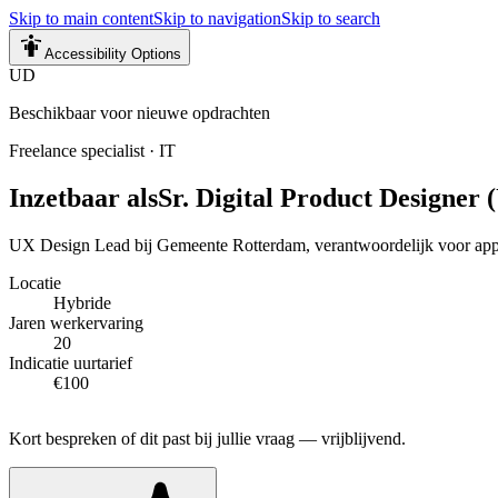
Skip to main content
Skip to navigation
Skip to search
Accessibility Options
UD
Beschikbaar voor nieuwe opdrachten
Freelance specialist
·
IT
Inzetbaar als
Sr. Digital Product Designer 
UX Design Lead bij Gemeente Rotterdam, verantwoordelijk voor appli
Locatie
Hybride
Jaren werkervaring
20
Indicatie uurtarief
€100
Kort bespreken of dit past bij jullie vraag — vrijblijvend.