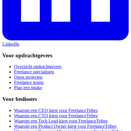
LinkedIn
Voor opdrachtgevers
Overzicht opdrachtgevers
Freelance specialisten
Open projecten
Freelance teams
Plan een intake
Voor beslissers
Waarom een CEO kiest voor FreelanceTribes
Waarom een CTO kiest voor FreelanceTribes
Waarom een Tech Lead kiest voor FreelanceTribes
Waarom een Product Owner kiest voor FreelanceTribes