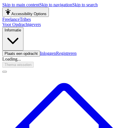
Skip to main content
Skip to navigation
Skip to search
Accessibility Options
FreelanceTribes
Voor Opdrachtgevers
Informatie
Inloggen
Registreren
Plaats een opdracht
Loading...
Thema wisselen